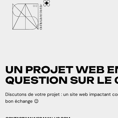
U
N
P
R
O
J
E
T
W
E
B
E
Q
U
E
S
T
I
O
N
S
U
R
L
E
Discutons de votre projet : un site web impactant 
bon échange 😉