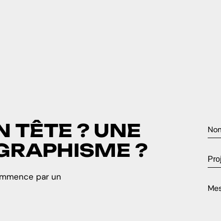
N
T
Ê
T
E
?
U
N
E
G
R
A
P
H
I
S
M
E
?
commence par un